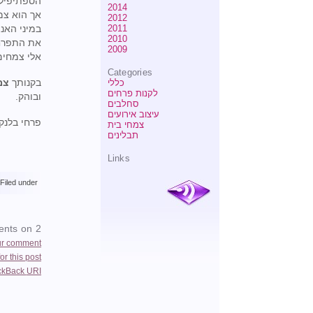
הספתיפילום
2014
אך הוא צמח
2012
2011
במיני האנת
2010
את התפרחת
2009
אלי צמחים
Categories
בקנותך
צמ
כללי
לקנות פרחים
ובוהק.
סחלבים
עיצוב אירועים
פרחי בלנק
צמחי בית
תבלינים
Links
Filed under:
2 Comments on ספטיפיליום וליס
ur comment
r this post
ckBack
URI