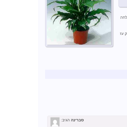
לחה
 עז
סברינה
הגיב: