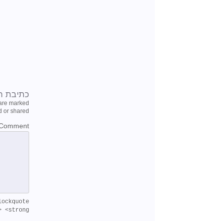
כתיבת ת
 are marked
 or shared.
Comment
lockquote
 <strong>