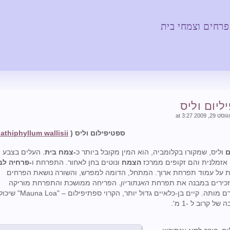
 פרחים וצמחי בית
ליום וליס
ספטיפילום וליס (
athiphyllum wallisii
ם
וליס, שמקורו בקלומביה, הוא המין מקובל ביותר כ
-צמח בית
. העלים בצבע י
 אזמלנית והם זקופים ממרכז
הצמח
ונוטים בחן לאחור. התפרחת ו
-פרחיה לב
ת על עמוד תפרחת ארוך. המתחל, הדומה למפרש, והשורה נושאת הפרחים
זכירים במבנה את תפרחת
האנתוריון
. הפריחה ממושכת והתפרחת מוריקה
באטיות טרם מותה. קיים בן-כלאיים גדול יותר, הקרוי ספתיפילום – "Mauna Loa" שי
של קרוב ל -1 מ'.