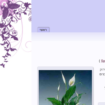
ראשי
)
Sp
רוק
נים
כול