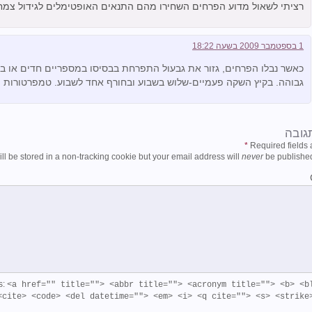
רציתי לשאול מדוע הפרחים השחירו מהם התנאים האופטימלים לגידול צמח
1 בספטמבר 2009 בשעה 18:22
כאשר נבלו הפרחים, גזור את גבעול התפרחת בבסיסו במספריים חדים או במ
גבוהה. בקיץ השקה פעמיים-שלוש בשבוע ובחורף אחד לשבוע. טמפרטורות החורף האופטימליי
גובה
*
Required fields
ill be stored in a non-tracking cookie but your email address will
never
be published
s:
<a href="" title=""> <abbr title=""> <acronym title=""> <b> <b
<cite> <code> <del datetime=""> <em> <i> <q cite=""> <s> <strike>