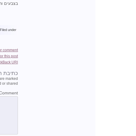
בצבעים ורו
Filed under:
ur comment
r this post
ckBack
URI
כתיבת ת
 are marked
 or shared.
Comment